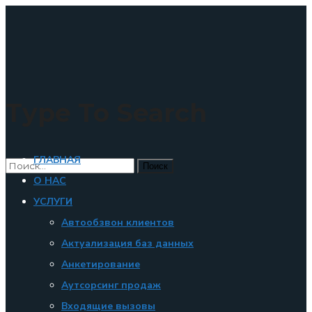
×
Type To Search
ГЛАВНАЯ
О НАС
УСЛУГИ
Автообзвон клиентов
Актуализация баз данных
Анкетирование
Аутсорсинг продаж
Входящие вызовы