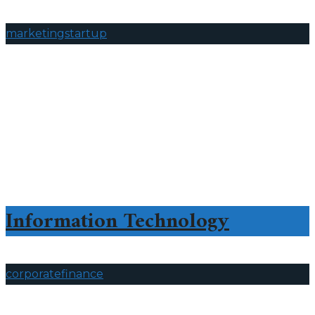
marketing
startup
Information Technology
corporate
finance