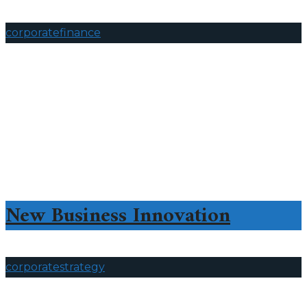
corporate
finance
New Business Innovation
corporate
strategy